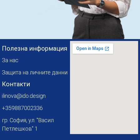
Полезна информация
За нас
Защита на личните данни
Контакти
ilinova@ido.design
+359887002336
гр. София, ул. "Васил
Петлешков" 1