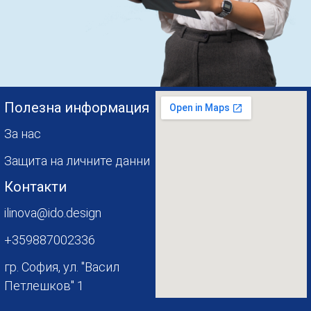
Полезна информация
За нас
Защита на личните данни
Контакти
ilinova@ido.design
+359887002336
гр. София, ул. "Васил
Петлешков" 1